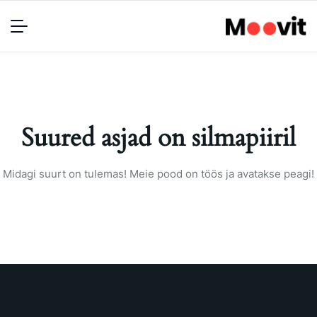
Suured asjad on silmapiiril
Midagi suurt on tulemas! Meie pood on töös ja avatakse peagi!