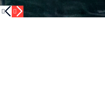
Kontakt
+372 50 800 17
E-post
Serka@vpv.ee
MEIE TEENUSED
Pakume erinevaid veo- ja
tõsteteenuseid. Võta