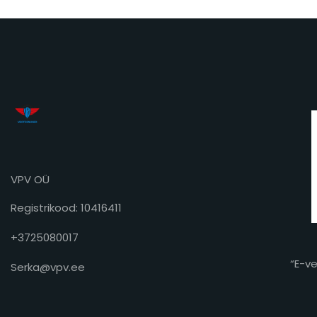
VPV OÜ
Registrikood: 10416411
+3725080017
“E-v
Serka@vpv.ee