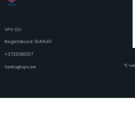
VPV OÜ
Registrikood: 10416411
+3725080017
“E-v
Serka@vpv.ee