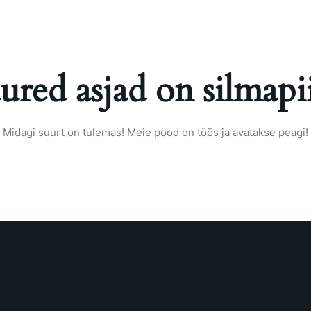
ured asjad on silmapii
Midagi suurt on tulemas! Meie pood on töös ja avatakse peagi!