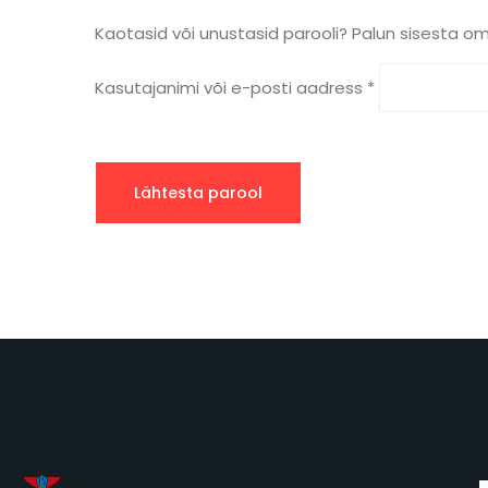
Kaotasid või unustasid parooli? Palun sisesta oma
Kasutajanimi või e-posti aadress
*
Lähtesta parool